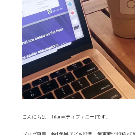
こんにちは。Tifany(ティファニー)です。
ブログ更新、
約1年半
ほども期間、
無更新
で投稿が遅