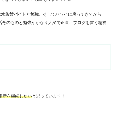
は
水族館バイト
と
勉強
、そしてハワイに戻ってきてから
活そのもの
と
勉強
がかなり大変で正直、ブログを書く精神
更新を継続したい
と思っています！