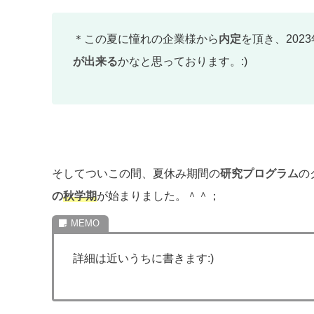
＊この夏に憧れの企業様から
内定
を頂き、20
が出来る
かなと思っております。:)
そしてついこの間、夏休み期間の
研究プログラム
の
の
秋学期
が始まりました。＾＾；
詳細は近いうちに書きます:)