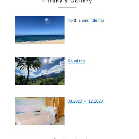
Tiffany’s Gallery
North shore little trip
Kauai trip
08.2020 ～ 12.2020