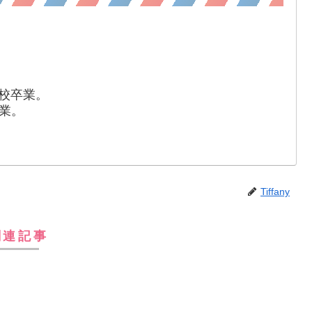
ア校卒業。
業。
Tiffany
関連記事