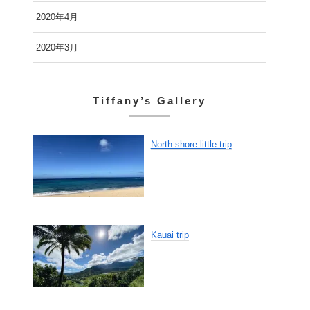
2020年4月
2020年3月
Tiffany’s Gallery
North shore little trip
Kauai trip