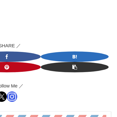
SHARE ／
ollow Me ／