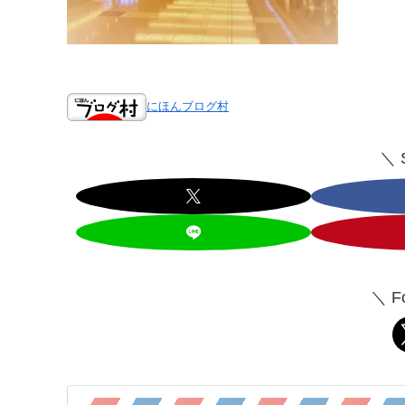
にほんブログ村
＼ 
＼ F