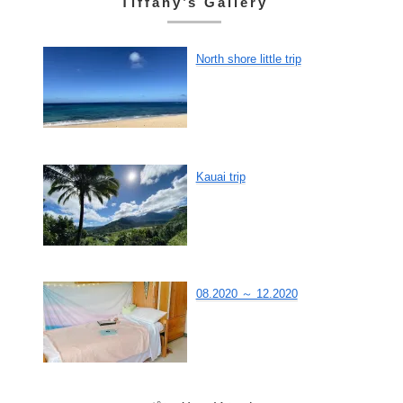
Tiffany’s Gallery
North shore little trip
Kauai trip
08.2020 ～ 12.2020